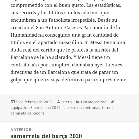
comprometido con el buen gusto. Las estadísticas,
sus récords y los títulos son los adornos que
encumbran a un futbolista irrepetible. Desde su
creación el San Antonio-Cáceres Patrimonio de la
Humanidad ha conseguido una gran cantidad de
títulos en el apartado masculino. Si Messi tenía una
duda real del cariño que le profesa la afición del
Barcelona se le ha aclarado. Y Messi tiene un
contrato aún por cumplir», clamaban ayer fuentes
directivas de un Barcelona que trata de parar un
golpe que quizá sea ya definitivo para su presidente.
Publicado
Autor
Categorías
Etiquetas
9 de febrero de 2022
istern
Uncategorized
el
equipacion 3 barcelona 2019
,
fc barcelona entradas
,
forum
camiseta barcelona
Navegación
ANTERIOR
de
samarreta del barça 2020
Entrada