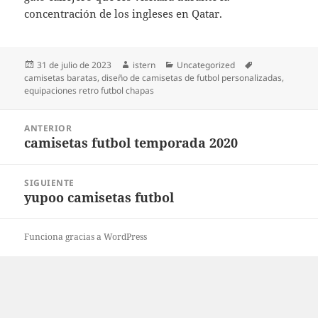
concentración de los ingleses en Qatar.
Publicado
Autor
Categorías
Etiquetas
31 de julio de 2023
istern
Uncategorized
el
camisetas baratas
,
diseño de camisetas de futbol personalizadas
,
equipaciones retro futbol chapas
Navegación
ANTERIOR
de
camisetas futbol temporada 2020
Entrada
entradas
anterior:
SIGUIENTE
yupoo camisetas futbol
Entrada
siguiente:
Funciona gracias a WordPress