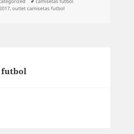
egorías
Etiquetas
ategorized
camisetas futbol
 2017
,
outlet camisetas futbol
 futbol