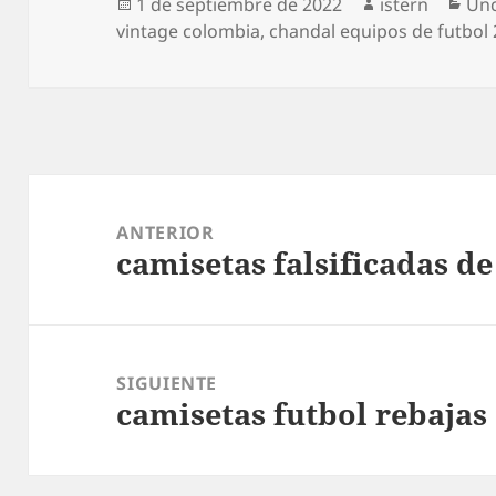
Publicado
Autor
Cat
1 de septiembre de 2022
istern
Unc
el
vintage colombia
,
chandal equipos de futbol
Navegación
de
ANTERIOR
camisetas falsificadas de
entradas
Entrada
anterior:
SIGUIENTE
camisetas futbol rebajas
Entrada
siguiente: