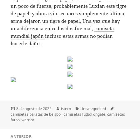
un poco de fuerza, probablemente Luxian este tigre
de papel, y ahora vio secuaces simplemente última
arma dejaron un tigre de papel, Una vez que hay
una diferencia entre los dos fue mal,
camiseta
mundial japón
incluso estas armas no podían
hacerle daño.
Publicado
Autor
Categorías
Etiquetas
8 de agosto de 2022
istern
Uncategorized
el
camisetas baratas de beisbol
,
camisetas futbol dhgate
,
camisetas
futbol warrior
Navegación
ANTERIOR
de