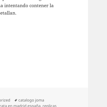
ña intentando contener la
etallan.
as
Etiquetas
orized
catalogo joma
rata en madrid españa
,
replicas