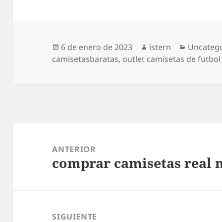
Publicado
Autor
Categorí
6 de enero de 2023
istern
Uncateg
el
camisetasbaratas
,
outlet camisetas de futbol
Navegación
de
ANTERIOR
comprar camisetas real 
entradas
Entrada
anterior:
SIGUIENTE