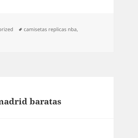
as
Etiquetas
orized
camisetas replicas nba
,
madrid baratas