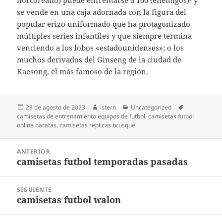
norcoreano) puede enfrentarse a 100 (enemigos)- y
se vende en una caja adornada con la figura del
popular erizo uniformado que ha protagonizado
múltiples series infantiles y que siempre termina
venciendo a los lobos «estadounidenses»; o los
muchos derivados del Ginseng de la ciudad de
Kaesong, el más famoso de la región.
Publicado
Autor
Categorías
Etiquetas
28 de agosto de 2023
istern
Uncategorized
el
camisetas de entrenamiento equipos de futbol
,
camisetas futbol
online baratas
,
camisetas replicas brusque
Navegación
ANTERIOR
de
camisetas futbol temporadas pasadas
Entrada
entradas
anterior:
SIGUIENTE
camisetas futbol walon
Entrada
siguiente: