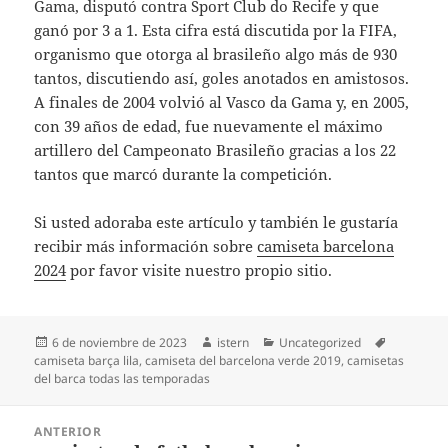
Gama, disputó contra Sport Club do Recife y que
ganó por 3 a 1. Esta cifra está discutida por la FIFA,
organismo que otorga al brasileño algo más de 930
tantos, discutiendo así, goles anotados en amistosos.
A finales de 2004 volvió al Vasco da Gama y, en 2005,
con 39 años de edad, fue nuevamente el máximo
artillero del Campeonato Brasileño gracias a los 22
tantos que marcó durante la competición.
Si usted adoraba este artículo y también le gustaría
recibir más información sobre
camiseta barcelona
2024
por favor visite nuestro propio sitio.
Publicado
Autor
Categorías
Etiquetas
6 de noviembre de 2023
istern
Uncategorized
el
camiseta barça lila
,
camiseta del barcelona verde 2019
,
camisetas
del barca todas las temporadas
Navegación
ANTERIOR
de