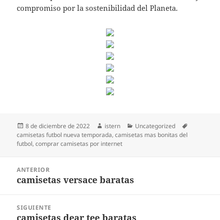
compromiso por la sostenibilidad del Planeta.
Publicado
Autor
Categorías
Etiquetas
8 de diciembre de 2022
istern
Uncategorized
el
camisetas futbol nueva temporada
,
camisetas mas bonitas del
futbol
,
comprar camisetas por internet
Navegación
ANTERIOR
de
camisetas versace baratas
Entrada
entradas
anterior:
SIGUIENTE
camisetas dear tee baratas
Entrada