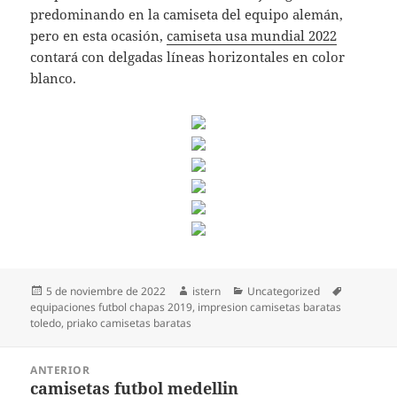
predominando en la camiseta del equipo alemán,
pero en esta ocasión,
camiseta usa mundial 2022
contará con delgadas líneas horizontales en color
blanco.
Publicado
Autor
Categorías
Etiquetas
5 de noviembre de 2022
istern
Uncategorized
el
equipaciones futbol chapas 2019
,
impresion camisetas baratas
toledo
,
priako camisetas baratas
Navegación
ANTERIOR
de
camisetas futbol medellin
Entrada