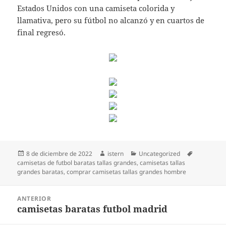
Estados Unidos con una camiseta colorida y
llamativa, pero su fútbol no alcanzó y en cuartos de
final regresó.
Publicado
Autor
Categorías
Etiquetas
8 de diciembre de 2022
istern
Uncategorized
el
camisetas de futbol baratas tallas grandes
,
camisetas tallas
grandes baratas
,
comprar camisetas tallas grandes hombre
Navegación
ANTERIOR
de
camisetas baratas futbol madrid
Entrada
entradas
anterior: