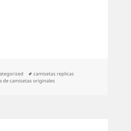
egorías
Etiquetas
ategorized
camisetas replicas
a de camisetas originales