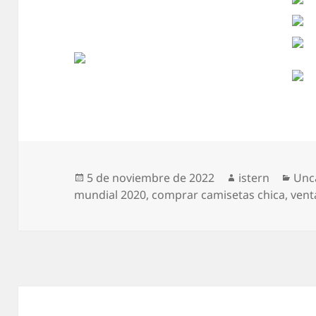
Publicado
Autor
Cat
5 de noviembre de 2022
istern
Unc
el
mundial 2020
,
comprar camisetas chica
,
vent
Navegación