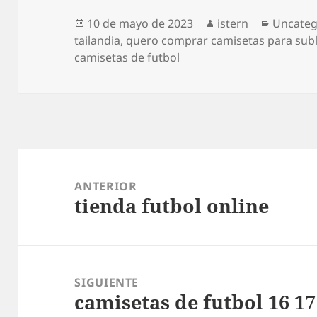
Publicado
Autor
Categor
10 de mayo de 2023
istern
Uncateg
el
tailandia
,
quero comprar camisetas para sub
camisetas de futbol
Navegación
de
ANTERIOR
tienda futbol online
entradas
Entrada
anterior:
SIGUIENTE
camisetas de futbol 16 17
Entrada