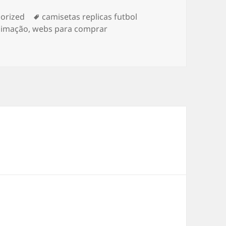
ías
Etiquetas
orized
camisetas replicas futbol
limação
,
webs para comprar