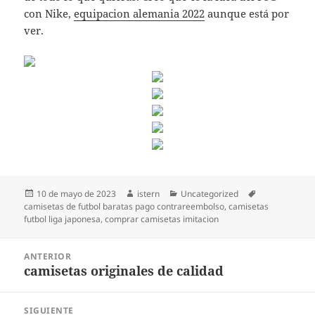
con Nike,
equipacion alemania 2022
aunque está por
ver.
Publicado
Autor
Categorías
Etiquetas
10 de mayo de 2023
istern
Uncategorized
el
camisetas de futbol baratas pago contrareembolso
,
camisetas
futbol liga japonesa
,
comprar camisetas imitacion
Navegación
ANTERIOR
de
camisetas originales de calidad
Entrada
entradas
anterior:
SIGUIENTE