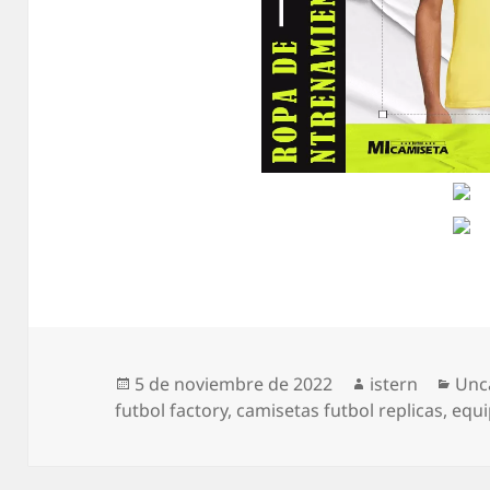
Publicado
Autor
Cat
5 de noviembre de 2022
istern
Unc
el
futbol factory
,
camisetas futbol replicas
,
equi