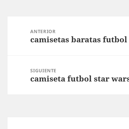
Navegación
de
ANTERIOR
camisetas baratas futbol
entradas
Entrada
anterior:
SIGUIENTE
camiseta futbol star war
Entrada
siguiente: