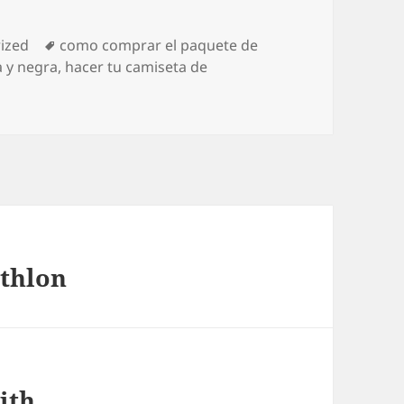
s
Etiquetas
ized
como comprar el paquete de
a y negra
,
hacer tu camiseta de
athlon
ith