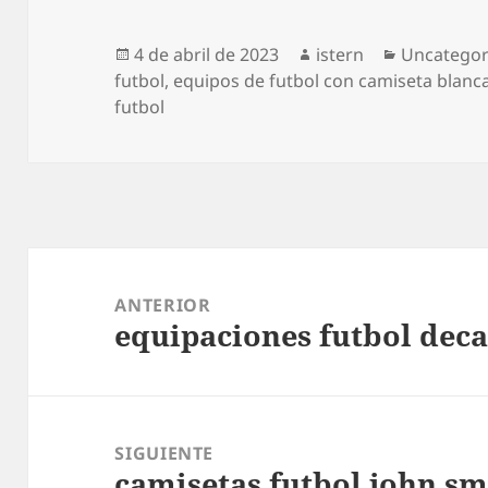
Publicado
Autor
Categoría
4 de abril de 2023
istern
Uncategor
el
futbol
,
equipos de futbol con camiseta blanc
futbol
Navegación
de
ANTERIOR
equipaciones futbol dec
entradas
Entrada
anterior:
SIGUIENTE
camisetas futbol john sm
Entrada