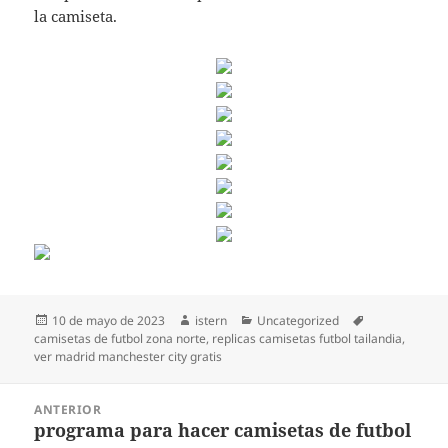
la camiseta.
Publicado
Autor
Categorías
Etiquetas
10 de mayo de 2023
istern
Uncategorized
el
camisetas de futbol zona norte
,
replicas camisetas futbol tailandia
,
ver madrid manchester city gratis
Navegación
ANTERIOR
de
programa para hacer camisetas de futbol
Entrada
entradas