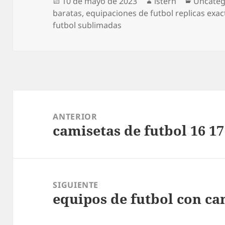
Publicado
Autor
Categor
10 de mayo de 2023
istern
Uncateg
el
baratas
,
equipaciones de futbol replicas exa
futbol sublimadas
Navegación
de
ANTERIOR
camisetas de futbol 16 17
entradas
Entrada
anterior:
SIGUIENTE
equipos de futbol con ca
Entrada
siguiente: