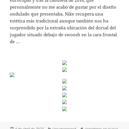
personalmente no me acabó de gustar por el diseño
ondulado que presentaba, Nike recupera una
estética más tradicional aunque también nos ha
sorprendido por la extraña ubicación del dorsal del
jugador situado debajo de swoosh en la cara frontal
de …
Publicado
Categorías
Etiquetas
4 de abril de 2023
Uncategorized
argentinos en el real