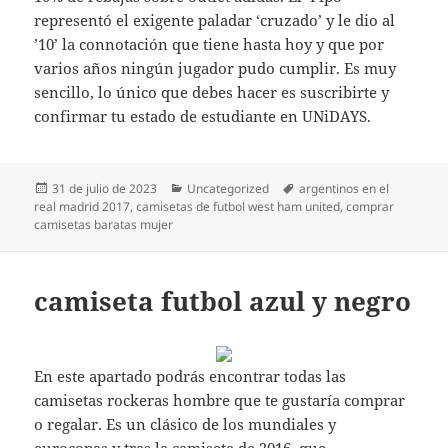
representó el exigente paladar ‘cruzado’ y le dio al
’10’ la connotación que tiene hasta hoy y que por
varios años ningún jugador pudo cumplir. Es muy
sencillo, lo único que debes hacer es suscribirte y
confirmar tu estado de estudiante en UNiDAYS.
Publicado
Categorías
Etiquetas
31 de julio de 2023
Uncategorized
argentinos en el
el
real madrid 2017
,
camisetas de futbol west ham united
,
comprar
camisetas baratas mujer
camiseta futbol azul y negro
En este apartado podrás encontrar todas las
camisetas rockeras hombre que te gustaría comprar
o regalar. Es un clásico de los mundiales y
eurocopas y tras la camiseta de 2016, que