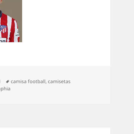
Etiquetas
d
camisa football
,
camisetas
aphia