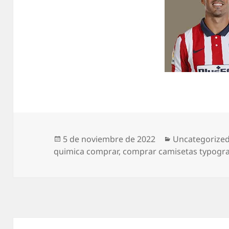
Publicado
Categorías
5 de noviembre de 2022
Uncategorize
el
quimica comprar
,
comprar camisetas typogr