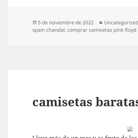
Publicado
Categorías
5 de noviembre de 2022
Uncategorize
el
spain chandal
,
comprar camisetas pink floyd
camisetas barata