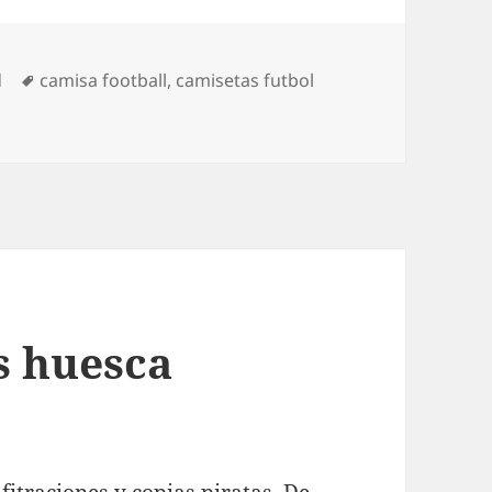
Etiquetas
d
camisa football
,
camisetas futbol
s huesca