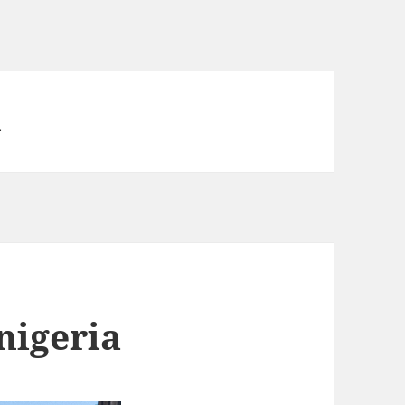
l
nigeria