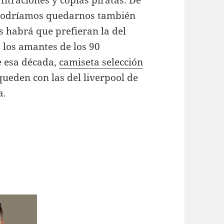
fitraciones y copias piratas. De
 podríamos quedarnos también
s habrá que prefieran la del
 los amantes de los 90
e esa década,
camiseta selección
queden con las del liverpool de
a.