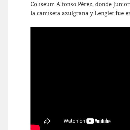
Coliseum Alfonso Pérez, donde Junior
la camiseta azulgrana y Lenglet fue 