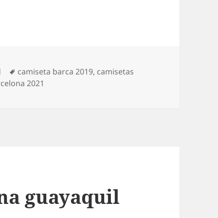
Etiquetas
d
camiseta barca 2019
,
camisetas
rcelona 2021
na guayaquil