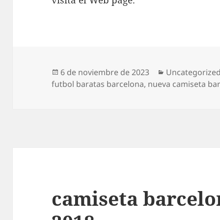
visita el Web page.
Publicado
Categorías
6 de noviembre de 2023
Uncategorize
el
futbol baratas barcelona
,
nueva camiseta ba
camiseta barcelo