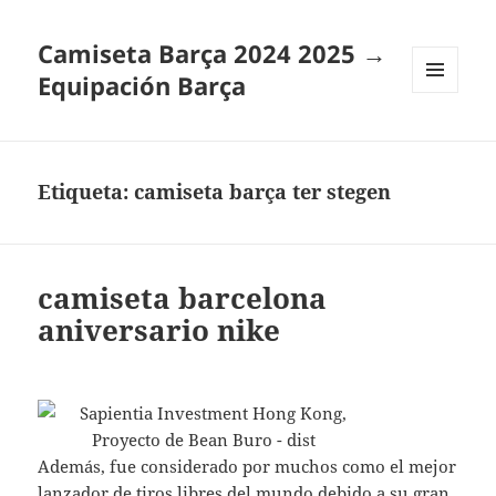
Camiseta Barça 2024 2025 →
Equipación Barça
MENÚ
Y
WIDGETS
Etiqueta:
camiseta barça ter stegen
camiseta barcelona
aniversario nike
Además, fue considerado por muchos como el mejor
lanzador de tiros libres del mundo debido a su gran