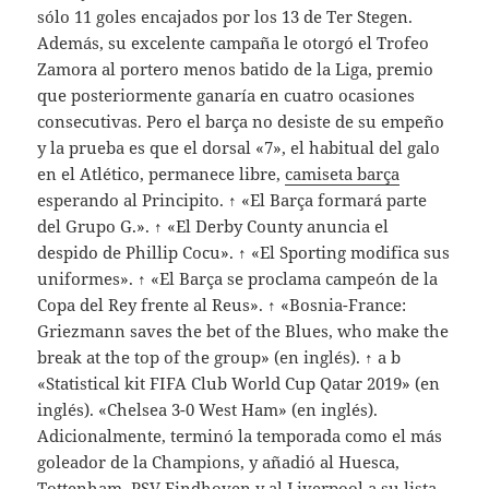
sólo 11 goles encajados por los 13 de Ter Stegen.
Además, su excelente campaña le otorgó el Trofeo
Zamora al portero menos batido de la Liga, premio
que posteriormente ganaría en cuatro ocasiones
consecutivas. Pero el barça no desiste de su empeño
y la prueba es que el dorsal «7», el habitual del galo
en el Atlético, permanece libre,
camiseta barça
esperando al Principito. ↑ «El Barça formará parte
del Grupo G.». ↑ «El Derby County anuncia el
despido de Phillip Cocu». ↑ «El Sporting modifica sus
uniformes». ↑ «El Barça se proclama campeón de la
Copa del Rey frente al Reus». ↑ «Bosnia-France:
Griezmann saves the bet of the Blues, who make the
break at the top of the group» (en inglés). ↑ a b
«Statistical kit FIFA Club World Cup Qatar 2019» (en
inglés). «Chelsea 3-0 West Ham» (en inglés).
Adicionalmente, terminó la temporada como el más
goleador de la Champions, y añadió al Huesca,
Tottenham, PSV Eindhoven y al Liverpool a su lista