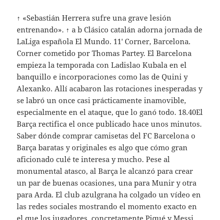
↑ «Sebastián Herrera sufre una grave lesión
entrenando». ↑ a b Clásico catalán adorna jornada de
LaLiga española El Mundo. 11′ Corner, Barcelona.
Corner cometido por Thomas Partey. El Barcelona
empieza la temporada con Ladislao Kubala en el
banquillo e incorporaciones como las de Quini y
Alexanko. Allí acabaron las rotaciones inesperadas y
se labró un once casi prácticamente inamovible,
especialmente en el ataque, que lo ganó todo. 18.40El
Barça rectifica el once publicado hace unos minutos.
Saber dónde comprar camisetas del FC Barcelona o
Barça baratas y originales es algo que cómo gran
aficionado culé te interesa y mucho. Pese al
monumental atasco, al Barça le alcanzó para crear
un par de buenas ocasiones, una para Munir y otra
para Arda. El club azulgrana ha colgado un vídeo en
las redes sociales mostrando el momento exacto en
el que los jugadores, concretamente Piqué y Messi,