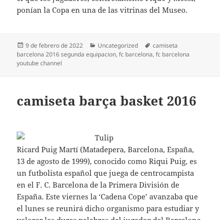
ponían la Copa en una de las vitrinas del Museo.
Publicado
Categorías
Etiquetas
9 de febrero de 2022
Uncategorized
camiseta
el
barcelona 2016 segunda equipacion
,
fc barcelona
,
fc barcelona
youtube channel
camiseta barça basket 2016
Ricard Puig Martí (Matadepera, Barcelona, España,
13 de agosto de 1999), conocido como Riqui Puig, es
un futbolista español que juega de centrocampista
en el F. C. Barcelona de la Primera División de
España. Este viernes la ‘Cadena Cope’ avanzaba que
el lunes se reunirá dicho organismo para estudiar y
valorar las duras palabras del jugador del Barcelona.