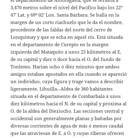
el departamento de Antofagasta, que se levanta á
3,470 metros sobre el nivel del Pacífico bajo los 22°
47′ Lat. y 69º 02′ Lon. Santa Bárbara. Se halla en la
margen de un corto riachuelo que le da el nombre,
procedente de las faldas del norte del cerro de
Lonquimay y que se echa en aquel río. Está situada
en el departamento de Curepto en la margen
izquierda del Mataquito á unos 25 kilómetros al E.
de su capital y diez ó doce hacia el O. del fundo de
Tonlemo. Harian ocho ó diez minutos que ambos
amigos estaban apostados en ella cuando se apareció
un individuo, cuya figura y trage vamos á describir
ligeramente. Lihuilla.–Aldea de 360 habitantes
situada en el departamento de Combarbalá á unos
diez kilómetros hacia el N. de su capital y próxima al
O. de la aldea del Dieziocho. Las secciones central y
occidental son generalmente planas y bañadas por
diversas corrientes de agua de más ó menos caudal
que las atraviesan de E. á O. y cuyas riberas ofrecen