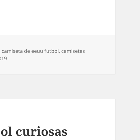
Etiquetas
camiseta de eeuu futbol
,
camisetas
019
ol curiosas