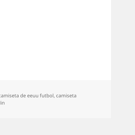
Etiquetas
camiseta de eeuu futbol
,
camiseta
lin