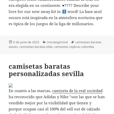
era elegida en su continente.
♥️
???? Describe your
love for our new away kit in
word! La base azul
oscuro está inspirada en la atmósfera nocturna que
es típica de los juegos de la liga de millonarios.
Publicado
Categorías
Etiquetas
6 de junio de 2023
Uncategorized
camisetas baratas
el
alaves
,
camisetas baratas elda
,
camisetas replicas colombia
camisetas baratas
personalizadas sevilla
En cuanto a las marcas,
camiseta de la real sociedad
ha reconocido que Adidas y Nike “son las que se han
vendido mejor por la visibilidad que tienen y
porque ocupan casi el 100% del sell out de calzado