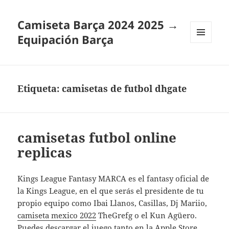
Camiseta Barça 2024 2025 →
Equipación Barça
MENÚ
Y
WIDGETS
Etiqueta:
camisetas de futbol dhgate
camisetas futbol online
replicas
Kings League Fantasy MARCA es el fantasy oficial de
la Kings League, en el que serás el presidente de tu
propio equipo como Ibai Llanos, Casillas, Dj Mariio,
camiseta mexico 2022
TheGrefg o el Kun Agüero.
Puedes descargar el juego tanto en la Apple Store