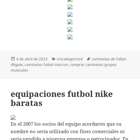
Publicado
Categorías
Etiquetas
4 de abril de 2023
Uncategorized
camisetas de futbol
el
dhgate
,
camisetas futbol macron
,
comprar camisetas grupos
musicales
equipaciones futbol nike
baratas
En el 2007 los socios del equipo acordarón que su
nombre no sería utilizado con fines comerciales ni
sería vendido a ninguna empresa o patrocinador. En