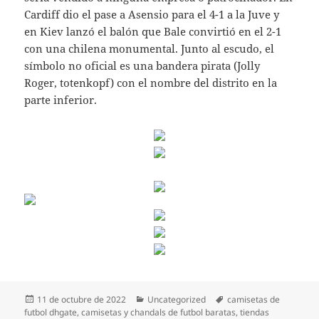
Cardiff dio el pase a Asensio para el 4-1 a la Juve y
en Kiev lanzó el balón que Bale convirtió en el 2-1
con una chilena monumental. Junto al escudo, el
símbolo no oficial es una bandera pirata (Jolly
Roger, totenkopf) con el nombre del distrito en la
parte inferior.
Publicado
Categorías
Etiquetas
11 de octubre de 2022
Uncategorized
camisetas de
el
futbol dhgate
,
camisetas y chandals de futbol baratas
,
tiendas