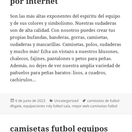
por internet
Son las más altas exponentes del espíritu del equipo
y de sus colores y simbolismo. Nuestras sudaderas
son de alta calidad. Con nosotros puedes crear tus
propias bufandas, banderas, gorras, camisetas,
sudaderas y mascarillas. Camisetas, polos, sudaderas
y mucho más! Echa un vistazo a nuestros blusones,
chalecos, fajines, pantalones o petos para peñas.
Además, no dejes de ver nuestra amplia variedad de
pañuelos para peñas baratos: lisos, a cuadros,
cachirulos…
Publicado
Categorías
Etiquetas
6 de junio de 2023
Uncategorized
camisetas de futbol
el
dhgate
,
equipaciones roly futbol sala
,
mejor web camisetas futbol
camisetas futbol equipos