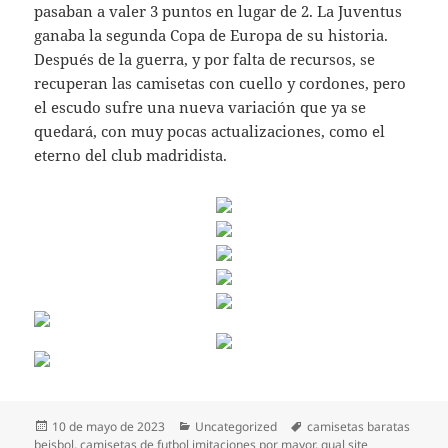
pasaban a valer 3 puntos en lugar de 2. La Juventus
ganaba la segunda Copa de Europa de su historia.
Después de la guerra, y por falta de recursos, se
recuperan las camisetas con cuello y cordones, pero
el escudo sufre una nueva variación que ya se
quedará, con muy pocas actualizaciones, como el
eterno del club madridista.
Publicado
Categorías
Etiquetas
10 de mayo de 2023
Uncategorized
camisetas baratas
el
beisbol
,
camisetas de futbol imitaciones por mayor
,
qual site