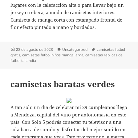
lugares con la calefacción alta o para llevar bajo un
jersey o rebeca, a modo de camisetas interiores.
Camiseta de manga corta con estampado frontal de
flor efecto pintado a mano y bordados.
Publicado
Categorías
Etiquetas
28 de agosto de 2023
Uncategorized
camisetas futbol
el
gratis
,
camisetas futbol niños manga larga
,
camisetas replicas de
futbol tailandia
camisetas baratas verdes
A tan sólo un día de celebrar mi 29 cumpleaños llego
a Mendoza, capital del vino por antonomasia en este
país. Con Solo 5 podrás conectar tu televisor a una
sola barra de sonido y disfrutar del mejor sonido en
cada programa que veas. Este proyector de la marca