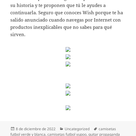
su historia y te proponen que tú le ayudes a
continuarla. Seguro que conoces Wish porque te ha
salido anunciado cuando navegas por Internet con
productos inexplicables que no sabes para qué
sirven.
Publicado
Categorías
Etiquetas
8 de diciembre de 2022
Uncategorized
camisetas
el
futbol verde y blanca
,
camisetas futbol yupoo
,
quitar propaganda