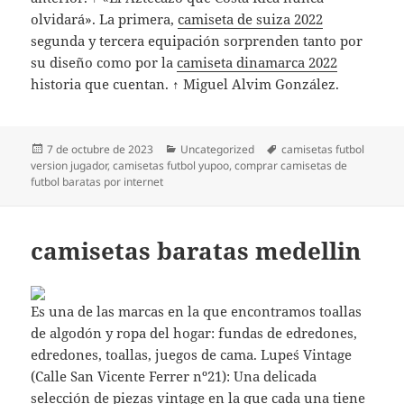
olvidará». La primera,
camiseta de suiza 2022
segunda y tercera equipación sorprenden tanto por
su diseño como por la
camiseta dinamarca 2022
historia que cuentan. ↑ Miguel Alvim González.
Publicado
Categorías
Etiquetas
7 de octubre de 2023
Uncategorized
camisetas futbol
el
version jugador
,
camisetas futbol yupoo
,
comprar camisetas de
futbol baratas por internet
camisetas baratas medellin
Es una de las marcas en la que encontramos toallas
de algodón y ropa del hogar: fundas de edredones,
edredones, toallas, juegos de cama. Lupe´s Vintage
(Calle San Vicente Ferrer nº21): Una delicada
selección de piezas vintage en la que cada una tiene