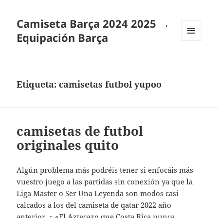
Camiseta Barça 2024 2025 →
Equipación Barça
MENÚ
Y
WIDGETS
Etiqueta:
camisetas futbol yupoo
camisetas de futbol
originales quito
Algún problema más podréis tener si enfocáis más
vuestro juego a las partidas sin conexión ya que la
Liga Master o Ser Una Leyenda son modos casi
calcados a los del
camiseta de qatar 2022
año
anterior. ↑ «El Aztecazo que Costa Rica nunca