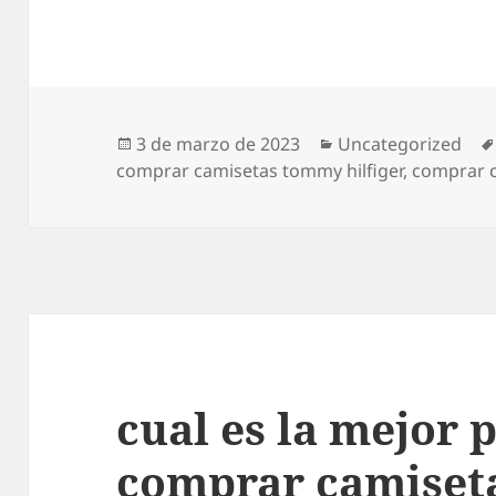
Publicado
Categorías
3 de marzo de 2023
Uncategorized
el
comprar camisetas tommy hilfiger
,
comprar c
cual es la mejor 
comprar camiseta