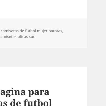
Etiquetas
camisetas de futbol mujer baratas
,
amisetas ultras sur
pagina para
s de futbol