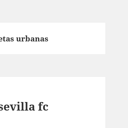
etas urbanas
evilla fc