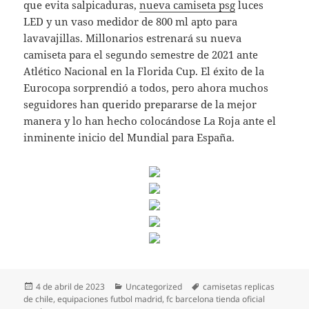
que evita salpicaduras,
nueva camiseta psg
luces
LED y un vaso medidor de 800 ml apto para
lavavajillas. Millonarios estrenará su nueva
camiseta para el segundo semestre de 2021 ante
Atlético Nacional en la Florida Cup. El éxito de la
Eurocopa sorprendió a todos, pero ahora muchos
seguidores han querido prepararse de la mejor
manera y lo han hecho colocándose La Roja ante el
inminente inicio del Mundial para España.
Publicado
Categorías
Etiquetas
4 de abril de 2023
Uncategorized
camisetas replicas
el
de chile
,
equipaciones futbol madrid
,
fc barcelona tienda oficial