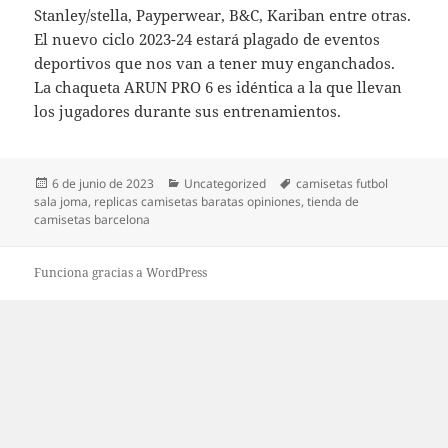
Stanley/stella, Payperwear, B&C, Kariban entre otras.
El nuevo ciclo 2023-24 estará plagado de eventos
deportivos que nos van a tener muy enganchados.
La chaqueta ARUN PRO 6 es idéntica a la que llevan
los jugadores durante sus entrenamientos.
Publicado
Categorías
Etiquetas
6 de junio de 2023
Uncategorized
camisetas futbol
el
sala joma
,
replicas camisetas baratas opiniones
,
tienda de
camisetas barcelona
Funciona gracias a WordPress