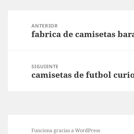
Navegación
de
ANTERIOR
fabrica de camisetas bar
entradas
Entrada
anterior:
SIGUIENTE
camisetas de futbol curi
Entrada
siguiente:
Funciona gracias a WordPress