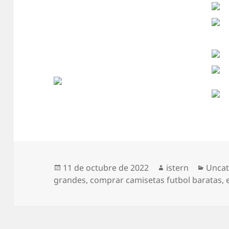
Publicado
Autor
Categ
11 de octubre de 2022
istern
Uncat
el
grandes
,
comprar camisetas futbol baratas
,