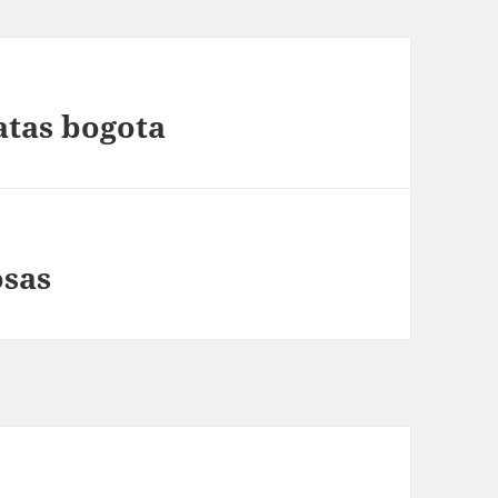
atas bogota
osas