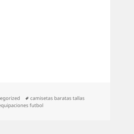
orías
Etiquetas
egorized
camisetas baratas tallas
equipaciones futbol