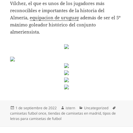
Vílchez, el que es unos de los jugadores más
reconocibles e importantes de la historia del
Almería,
equipacion de uruguay
además de ser el 5º
máximo goleador histórico del conjunto
almeriensista.
Publicado
Autor
Categorías
Etiquetas
1 de septiembre de 2022
istern
Uncategorized
el
camisetas futbol once
,
tiendas de camisetas en madrid
,
tipos de
letras para camisetas de futbol
Navegación