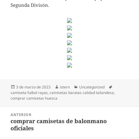
Segunda Divisón.
Publicado
Autor
Categorías
Etiquetas
3 de marzo de 2023
istern
Uncategorized
el
camiseta futbol rayas
,
camisetas baratas calidad tailandesa
,
comprar camisetas huesca
Navegación
ANTERIOR
de
comprar camisetas de balonmano
Entrada
entradas
oficiales
anterior: