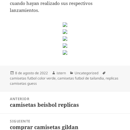
cuando hayan realizado sus respectivos
lanzamientos.
Publicado
Autor
Categorías
Etiquetas
8 de agosto de 2022
istern
Uncategorized
el
camisetas futbol color verde
,
camisetas futbol de tailandia
,
replicas
camisetas guess
Navegación
ANTERIOR
de
camisetas beisbol replicas
Entrada
entradas
anterior:
SIGUIENTE
comprar camisetas gildan
Entrada