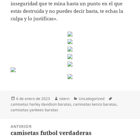
inseguridad que te mina hasta un punto en el que
estás destruida y no puedes decir basta, te echas la
culpa y lo justificas».
Publicado
Autor
Categorías
Etiquetas
6 de enero de 2023
istern
Uncategorized
el
camisetas harley davidson baratas
,
camisetas kenzo baratas
,
camisetas yankees baratas
Navegación
ANTERIOR
de
camisetas futbol verdaderas
Entrada
entradas