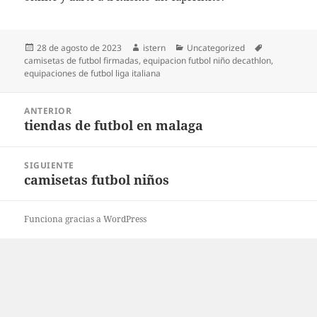
Publicado
Autor
Categorías
Etiquetas
28 de agosto de 2023
istern
Uncategorized
el
camisetas de futbol firmadas
,
equipacion futbol niño decathlon
,
equipaciones de futbol liga italiana
Navegación
ANTERIOR
de
tiendas de futbol en malaga
Entrada
entradas
anterior:
SIGUIENTE
camisetas futbol niños
Entrada
siguiente:
Funciona gracias a WordPress