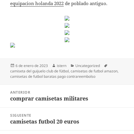
equipacion holanda 2022
de poblado antiguo.
Publicado
Autor
Categorías
Etiquetas
6 de enero de 2023
istern
Uncategorized
el
camiseta del guijuelo club de fútbol
,
camisetas de futbol amazon
,
camisetas de futbol baratas pago contrareembolso
Navegación
ANTERIOR
de
comprar camisetas militares
Entrada
entradas
anterior:
SIGUIENTE
camisetas futbol 20 euros
Entrada
siguiente: