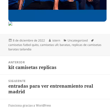
Publicado
Autor
Categorías
Etiquetas
8 de diciembre de 2022
istern
Uncategorized
el
camisetas futbol quito
,
camisetas ufc baratas
,
replicas de camisetas
baratas tailandia
Navegación
ANTERIOR
de
kit camisetas replicas
Entrada
entradas
anterior:
SIGUIENTE
entradas para ver entrenamiento real
Entrada
madrid
siguiente:
Funciona gracias a WordPress