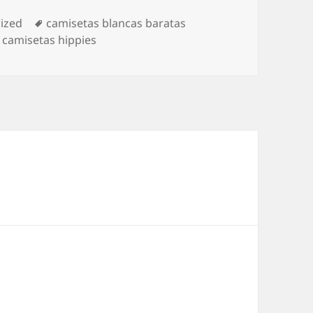
s
Etiquetas
ized
camisetas blancas baratas
camisetas hippies
e