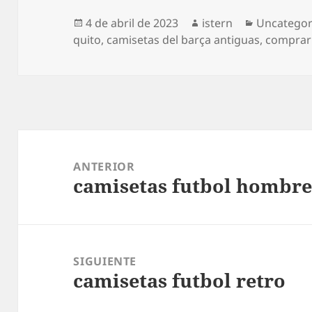
Publicado
Autor
Categoría
4 de abril de 2023
istern
Uncategor
el
quito
,
camisetas del barça antiguas
,
comprar 
Navegación
de
ANTERIOR
camisetas futbol hombr
entradas
Entrada
anterior:
SIGUIENTE
camisetas futbol retro
Entrada
siguiente: