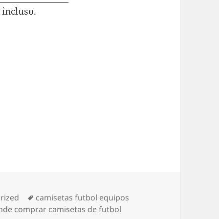
 incluso.
as
Etiquetas
rized
camisetas futbol equipos
nde comprar camisetas de futbol