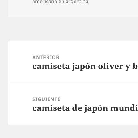
americano en argentina
Navegación
de
ANTERIOR
camiseta japón oliver y 
entradas
Entrada
anterior:
SIGUIENTE
camiseta de japón mundi
Entrada
siguiente: