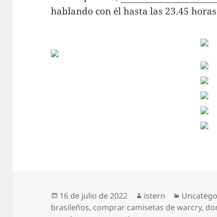
hablando con él hasta las 23.45 horas
Publicado
Autor
Categorí
16 de julio de 2022
istern
Uncatego
el
brasileños
,
comprar camisetas de warcry
,
do