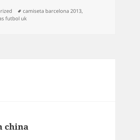
as
Etiquetas
rized
camiseta barcelona 2013
,
as futbol uk
n china