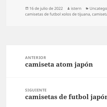
Publicado
Autor
Categorí
16 de julio de 2022
istern
Uncatego
el
camisetas de futbol xolos de tijuana
,
camiset
Navegación
de
ANTERIOR
camiseta atom japón
entradas
Entrada
anterior:
SIGUIENTE
camisetas de futbol japó
Entrada
siguiente: