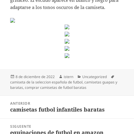
grisáceo. El escudo aparece en blanco y negro para
adaptarse a los tonos oscuros de la camiseta.
Publicado
Autor
Categorías
Etiquetas
8 de diciembre de 2022
istern
Uncategorized
el
camiseta de la seleccion española de futbol
,
camisetas guapas y
baratas
,
comprar camisetas de futbol baratas
Navegación
ANTERIOR
de
camisetas futbol infantiles baratas
Entrada
entradas
anterior:
SIGUIENTE
equipaciones de futbol en amazon
Entrada