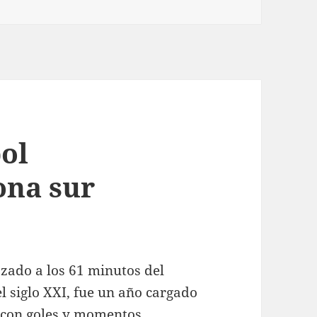
bol
ona sur
azado a los 61 minutos del
l siglo XXI, fue un año cargado
con goles y momentos