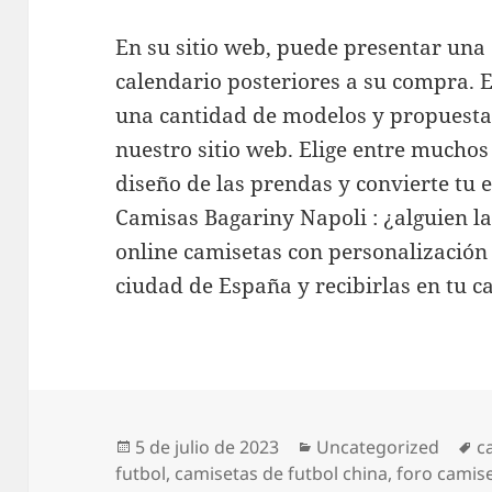
En su sitio web, puede presentar una 
calendario posteriores a su compra. 
una cantidad de modelos y propuestas
nuestro sitio web. Elige entre muchos
diseño de las prendas y convierte tu 
Camisas Bagariny Napoli : ¿alguien 
online camisetas con personalización
ciudad de España y recibirlas en tu c
Publicado
Categorías
E
5 de julio de 2023
Uncategorized
c
el
futbol
,
camisetas de futbol china
,
foro camis