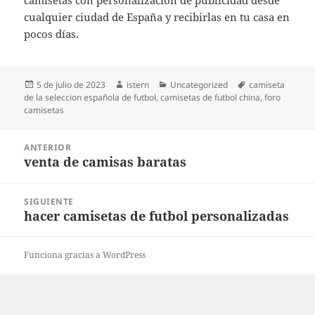
camisetas con personalización de publicidad desde
cualquier ciudad de España y recibirlas en tu casa en
pocos días.
Publicado
Autor
Categorías
Etiquetas
5 de julio de 2023
istern
Uncategorized
camiseta
el
de la seleccion española de futbol
,
camisetas de futbol china
,
foro
camisetas
Navegación
ANTERIOR
de
venta de camisas baratas
Entrada
entradas
anterior:
SIGUIENTE
hacer camisetas de futbol personalizadas
Entrada
siguiente:
Funciona gracias a WordPress