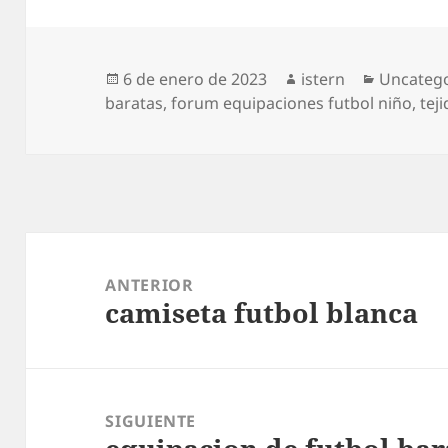
Publicado
Autor
Categorí
6 de enero de 2023
istern
Uncateg
el
baratas
,
forum equipaciones futbol niño
,
tej
Navegación
de
ANTERIOR
camiseta futbol blanca
entradas
Entrada
anterior:
SIGUIENTE
Entrada