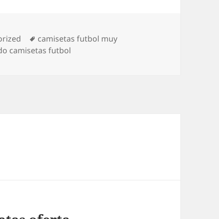
as
Etiquetas
orized
camisetas futbol muy
ido camisetas futbol